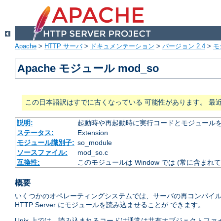
Apache
>
HTTP サーバ
>
ドキュメンテーション
>
バージョン 2.4
>
モ
Apache モジュール mod_so
この日本語訳はすでに古くなっている 可能性があります。 最
説明:
起動時や再起動時に実行コードとモジュール
ステータス:
Extension
モジュール識別子:
so_module
ソースファイル:
mod_so.c
互換性:
このモジュールは Window では (常に含まれて
概要
いくつかのオペレーティングシステムでは、サーバの再コンパイル
HTTP Server にモジュールを読み込ませることが できます。
Unix 上では、読み込まれるコードは通常は共有オブジェクトファイ