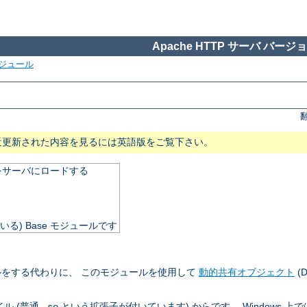
Apache HTTP サーバ バージョン
ジュール
近更新された内容を見るには英語版をご覧下さい。
をサーバにロードする
いる) Base モジュールです
をする代わりに、 このモジュールを使用して
動的共有オブジェクト
(
ル (普通
という拡張子が付いています) からです。 Windows 