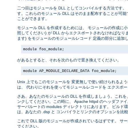
二つ目はモジュールを DLL としてコンパイルする方法です。
す。これらのモジュール DLL はそのまま配布することが可能で、
ことができます。
モジュール DLL を作成するためには、 モジュールの作成
照してください) が DLL からエクスポートされなければな
ます) をモジュールのモジュールレコード 定義の部分に追
module foo_module;
があるとすると、それを次のもので置き換えてください。
module AP_MODULE_DECLARE_DATA foo_module;
Unix 上でもこのモジュールを 変更無しで使い続けられるよう
は、 代わりにそれを使ってモジュールレコードを エクスポ
さあ、あなたのモジュールの DLL を作成しましょう。これを、 li
ンクしてください。この時に、 Apache httpd のヘ
サーバルートの modules ディレクトリにあります。 ビル
は、あなたの .dsp と コンパイラとリンクのオプションを
これで DLL 版のモジュールが作成されているはずです。 サ
でください。