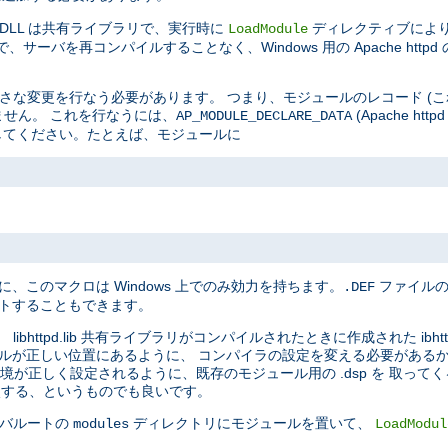
 DLL は共有ライブラリで、実行時に
ディレクティブによ
LoadModule
サーバを再コンパイルすることなく、Windows 用の Apache htt
に小さな変更を行なう必要があります。 つまり、モジュールのレコード (
りません。 これを行なうには、
(Apache h
AP_MODULE_DECLARE_DATA
加してください。たとえば、モジュールに
に、このマクロは Windows 上でのみ効力を持ちます。
ファイルの
.DEF
ートすることもできます。
bhttpd.lib 共有ライブラリがコンパイルされたときに作成された ibhtt
ッダファイルが正しい位置にあるように、 コンパイラの設定を変える必要があ
ド環境が正しく設定されるように、既存のモジュール用の .dsp を 取っ
比較する、というものでも良いです。
ーバルートの
ディレクトリにモジュールを置いて、
modules
LoadModul