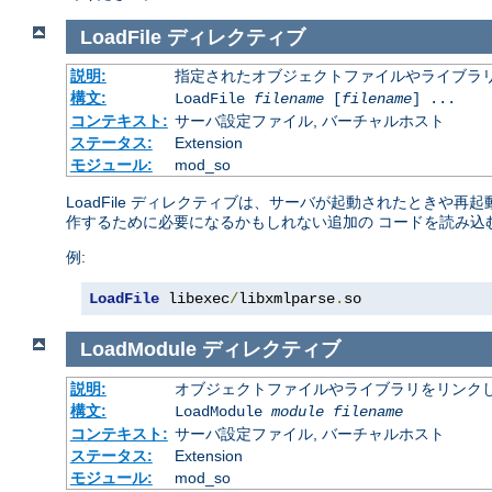
LoadFile
ディレクティブ
説明:
指定されたオブジェクトファイルやライブラ
構文:
LoadFile
filename
[
filename
] ...
コンテキスト:
サーバ設定ファイル, バーチャルホスト
ステータス:
Extension
モジュール:
mod_so
LoadFile ディレクティブは、サーバが起動されたときや
作するために必要になるかもしれない追加の コードを読み込
例:
LoadFile
 libexec
/
libxmlparse
.
so
LoadModule
ディレクティブ
説明:
オブジェクトファイルやライブラリをリンクし
構文:
LoadModule
module filename
コンテキスト:
サーバ設定ファイル, バーチャルホスト
ステータス:
Extension
モジュール:
mod_so