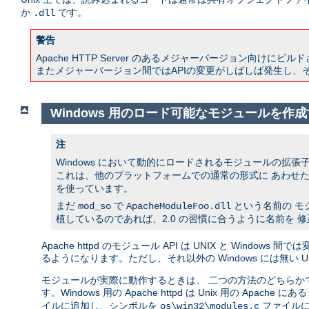
か
です。
.dll
警告
Apache HTTP Server のあるメジャーバージョン向けにビル
またメジャーバージョン間ではAPIの変更がしばしば発生し、
Windows 用のロード可能なモジュールを作
注
Windows において動的にロードされるモジュールの拡張
これは、他のプラットフォームでの通常の形式に あわせた
を使っています。
まだ
で
という名前の モ
mod_so
ApacheModuleFoo.dll
植しているのであれば、2.0 の習慣に合うように名前を 
Apache httpd のモジュール API は UNIX と Wi
るようになります。ただし、それ以外の Windows には無い
モジュールが実際に動作するときは、 二つの方法のどちらか
す。Windows 用の Apache httpd は Unix 用の Apache にあ
イルに追加し、シンボルを
ファイルに
os\win32\modules.c