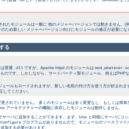
.so
ドされたモジュールは一般に 他のメジャーバージョンでは動きません。(例えば 1.3 
そのため新しい メジャーバージョン向けにモジュールの修正が必要にな
成する
子は普通
ですが、Apache httpd のモジュールは
.dll
mod_whatever.s
ものです。しかしながら、サードパーティ製モジュール、例えばPHPな
ジュールもロードされますが、新しい名前の付け方を使う方が好まれます。 
修正してください。
ndows 間では変更されていません。 多くのモジュールは全く変更なし、もしくは簡単
 Unix アーキテクチャーの機能に依存したモジュールは動作しません。
でサーバに追加することができます。まず、Unix と同様にサーバにコ
る
プログラムがありませんので、モジュールのソースファイルを A
Configure
追加する必要があります。