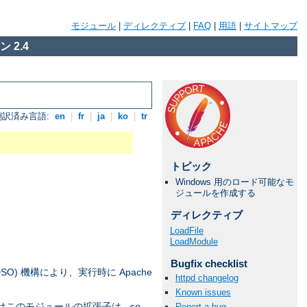
モジュール
|
ディレクティブ
|
FAQ
|
用語
|
サイトマップ
 2.4
翻訳済み言語:
en
|
fr
|
ja
|
ko
|
tr
トピック
Windows 用のロード可能なモ
ジュールを作成する
ディレクティブ
LoadFile
LoadModule
Bugfix checklist
DSO) 機構により、実行時に Apache
httpd changelog
Known issues
上ではこのモジュールの拡張子は
Report a bug