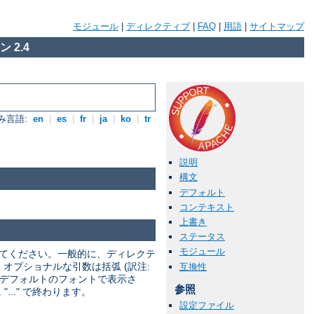
モジュール
|
ディレクティブ
|
FAQ
|
用語
|
サイトマップ
 2.4
み言語:
en
|
es
|
fr
|
ja
|
ko
|
tr
説明
構文
デフォルト
コンテキスト
上書き
ステータス
モジュール
してください。一般的に、ディレクテ
 オプショナルな引数は括弧 (訳注:
互換性
トはデフォルトのフォントで表示さ
参照
.." で終わります。
設定ファイル