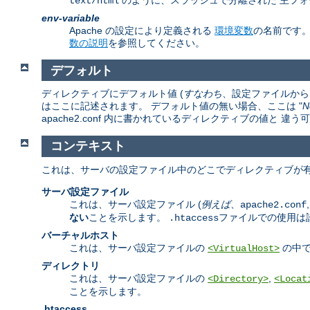
のように、スラッシュで分離された 主フォ
text/html
env-variable
Apache の設定により定義される
環境変数
の名前です
数の説明
を参照してください。
デフォルト
ディレクティブにデフォルト値 (
すなわち
、設定ファイルから 
はここに記述されます。 デフォルト値の無い場合、ここは "
N
apache2.conf 内に書かれているディレクティブの値と 
コンテキスト
これは、サーバの設定ファイル中のどこでディレクティブが有
サーバ設定ファイル
これは、サーバ設定ファイル (
例えば
、
apache2.conf
ない
ことを示します。
ファイルでの使用は
.htaccess
バーチャルホスト
これは、サーバ設定ファイルの
の中で
<VirtualHost>
ディレクトリ
これは、サーバ設定ファイルの
,
<Directory>
<Locat
ことを示します。
.htaccess