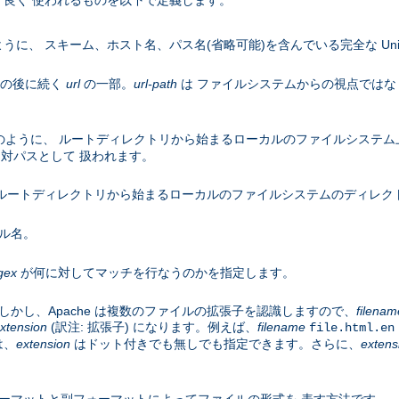
良く 使われるものを以下で定義します。
うに、 スキーム、ホスト名、パス名(省略可能)を含んでいる完全な Uniform R
名の後に続く
url
の一部。
url-path
は ファイルシステムからの視点ではな
のように、 ルートディレクトリから始まるローカルのファイルシステム
対パスとして 扱われます。
ルートディレクトリから始まるローカルのファイルシステムのディレク
ル名。
gex
が何に対してマッチを行なうのかを指定します。
かし、Apache は複数のファイルの拡張子を認識しますので、
filenam
xtension
(訳注: 拡張子) になります。例えば、
filename
file.html.en
は、
extension
はドット付きでも無しでも指定できます。さらに、
extens