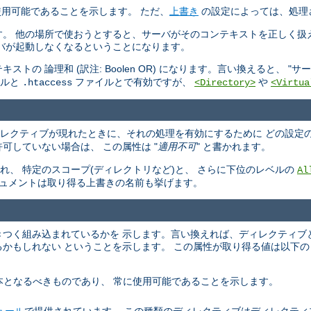
使用可能であることを示します。 ただ、
上書き
の設定によっては、処理
す。 他の場所で使おうとすると、サーバがそのコンテキストを正しく扱
バが起動しなくなるということになります。
 論理和 (訳注: Boolen OR) になります。言い換えると、 "
サー
イルと
ファイルとで有効ですが、
や
.htaccess
<Directory>
<Virtua
ィレクティブが現れたときに、それの処理を有効にするために どの設定
可していない場合は、 この属性は "
適用不可
" と書かれます。
、 特定のスコープ(ディレクトリなど)と、 さらに下位のレベルの
Al
キュメントは取り得る上書きの名前も挙げます。
らいきつく組み込まれているかを 示します。言い換えれば、ディレクティブ
かもしれない ということを示します。 この属性が取り得る値は以下の
ーバの基本となるべきものであり、 常に使用可能であることを示します。
ュール
で提供されています。 この種類のディレクティブはディレクティ