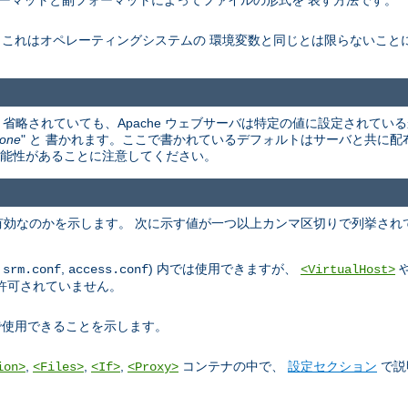
ーマットと副フォーマットによってファイルの形式を 表す方法です。
。これはオペレーティングシステムの 環境変数と同じとは限らないこと
省略されていても、Apache ウェブサーバは特定の値に設定されている
one
" と 書かれます。ここで書かれているデフォルトはサーバと共に配
違う可能性があることに注意してください。
効なのかを示します。 次に示す値が一つ以上カンマ区切りで列挙され
,
,
) 内では使用できますが、
srm.conf
access.conf
<VirtualHost>
許可されていません。
使用できることを示します。
,
,
,
コンテナの中で、
設定セクション
で説
ion>
<Files>
<If>
<Proxy>