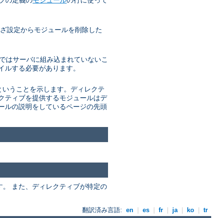
ざわざ設定からモジュールを削除した
 通常ではサーバに組み込まれていないこ
パイルする必要があります。
があるということを示します。ディレクテ
レクティブを提供するモジュールはデ
ュールの説明をしているページの先頭
ます。 また、ディレクティブが特定の
翻訳済み言語:
en
|
es
|
fr
|
ja
|
ko
|
tr