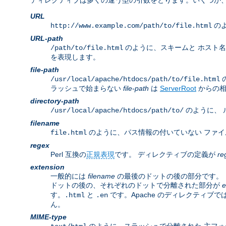
ディレクティブは多くの違う型の引数をとります。いくつか、
URL
のよ
http://www.example.com/path/to/file.html
URL-path
のように、スキームと ホスト
/path/to/file.html
を表現します。
file-path
/usr/local/apache/htdocs/path/to/file.html
ラッシュで始まらない
file-path
は
ServerRoot
からの相
directory-path
のように、 
/usr/local/apache/htdocs/path/to/
filename
のように、パス情報の付いていない ファイ
file.html
regex
Perl 互換の
正規表現
です。 ディレクティブの定義が
re
extension
一般的には
filename
の最後のドットの後の部分です。 し
ドットの後の、それぞれのドットで分離された部分が
e
す。
と
です。Apache のディレクティブで
.html
.en
ん。
MIME-type