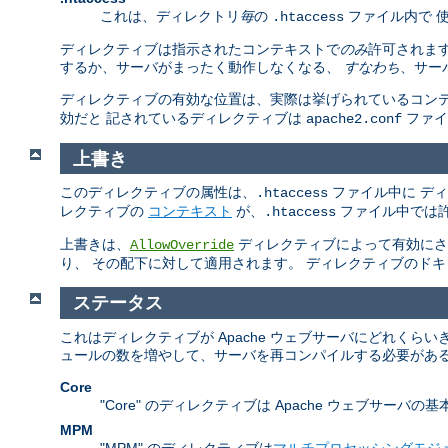
これは、ディレクトリ
毎
の
ファイル内で 
.htaccess
ディレクティブは指示されたコンテキストで
のみ
許可されま
するか、サーバがまったく動作しなくなる、
すなわち
、サー
ディレクティブの有効な位置は、実際は挙げられているコンテキストの
効だと 記されているディレクティブは
ファ
apache2.conf
上書き
このディレクティブの属性は、
ファイル中に デ
.htaccess
レクティブの
コンテキスト
が、
ファイル中では許
.htaccess
上書きは、
ディレクティブによって有効にされ
AllowOverride
り、 その配下に対して適用されます。 ディレクティブのド
ステータス
これはディレクティブが Apache ウェブサーバにどれく
ュールの数を増やして、サーバを再コンパイルする必要がある
Core
"Core" のディレクティブは Apache ウェブサ
MPM
"MPM" のディレクティブは
マルチプロセッシングモジ