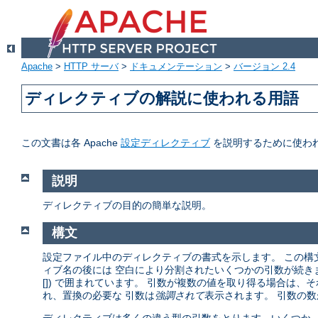
Apache
>
HTTP サーバ
>
ドキュメンテーション
>
バージョン 2.4
ディレクティブの解説に使われる用語
この文書は各 Apache
設定ディレクティブ
を説明するために使わ
説明
ディレクティブの目的の簡単な説明。
構文
設定ファイル中のディレクティブの書式を示します。 この構
ィブ名の後には 空白により分割されたいくつかの引数が続きます。
[]) で囲まれています。 引数が複数の値を取り得る場合は、
れ、置換の必要な 引数は
強調されて
表示されます。 引数の数