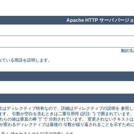
Apache HTTP サーバ バージョン
翻訳済
れている用語を説明します。
文はディレクティブ特有なので、詳細はディレクティブの説明を 参照
 引数が空白を含むときは二重引用符 (訳注: ") で囲まれています。
それらの値は垂直の棒 "|" で 分割されています。 変更されないテキス
が変わるディレクティブは最後の 引数が繰り返されることを示すために ".