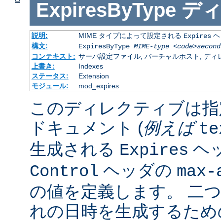
ExpiresByType
デ
説明:
MIME タイプによって設定される
ヘ
Expires
構文:
ExpiresByType
MIME-type
<code>second
コンテキスト:
サーバ設定ファイル, バーチャルホスト, ディレクトリ
上書き:
Indexes
ステータス:
Extension
モジュール:
mod_expires
このディレクティブは指
ドキュメント (
例えば
te
生成される
ヘ
Expires
ヘッダの
Control
max-
の値を定義します。 二
れの日時を生成するため