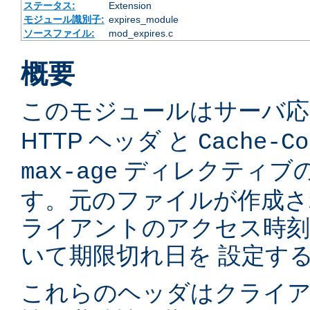
ステータス:
Extension
モジュール識別子:
expires_module
ソースファイル:
mod_expires.c
概要
このモジュールはサーバ
HTTP ヘッダ と
Cache-Co
ディレクティブの
max-age
す。元のファイルが作成さ
ライアントのアクセス時
いて期限切れ日を 設定す
これらのヘッダはクライア