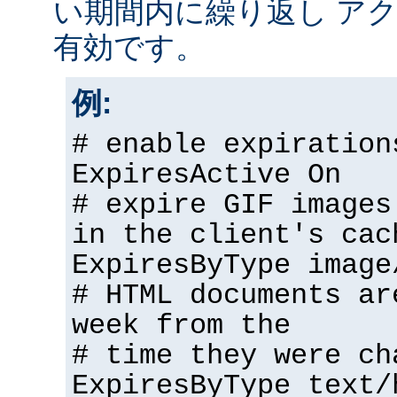
い期間内に繰り返し アク
有効です。
例:
# enable expiration
ExpiresActive On
# expire GIF images
in the client's cac
ExpiresByType image
# HTML documents ar
week from the
# time they were ch
ExpiresByType text/