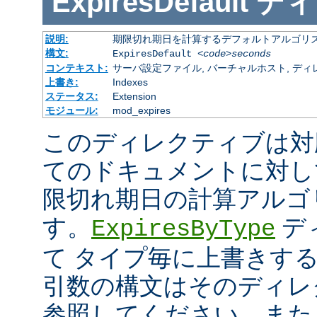
ExpiresDefault
ディ
説明:
期限切れ期日を計算するデフォルトアルゴリ
構文:
ExpiresDefault
<code>seconds
コンテキスト:
サーバ設定ファイル, バーチャルホスト, ディレクトリ
上書き:
Indexes
ステータス:
Extension
モジュール:
mod_expires
このディレクティブは対
てのドキュメントに対し
限切れ期日の計算アルゴ
す。
デ
ExpiresByType
て タイプ毎に上書きす
引数の構文はそのディレ
参照してください。また