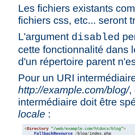
Les fichiers existants c
fichiers css, etc... seront
L'argument
per
disabled
cette fonctionnalité dans l
d'un répertoire parent n'e
Pour un URI intermédiaire
http://example.com/blog/
,
intermédiaire doit être sp
locale
:
<
Directory
"/web/example.com/htdocs/blog"
>
FallbackResource
/
blog
/
index
.