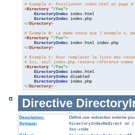
# Exemple A: Positionner index.html en page d
<
Directory
"/foo"
>
DirectoryIndex
 index
.
html

DirectoryIndex
 index
.
</
Directory
>
# Exemple B: La même chose que l'exemple A, m
<
Directory
"/foo"
>
DirectoryIndex
 index
.
html index
.
</
Directory
>
# Exemple C: Pour remplacer la liste des ress
# Ici, seul index.php restera référencé comme
<
Directory
"/foo"
>
DirectoryIndex
 index
.
html

DirectoryIndex
 disabled

DirectoryIndex
 index
.
</
Directory
>
Directive
Directory
Description:
Définit une redirection externe pou
Syntaxe:
DirectoryIndexRedirect on |
3xx-code