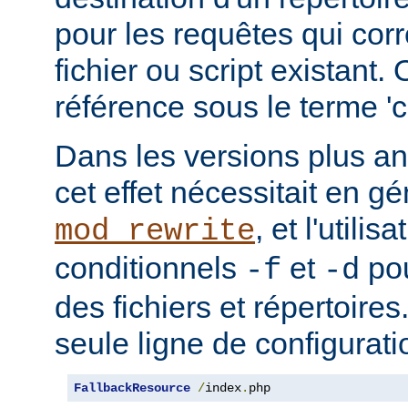
pour les requêtes qui cor
fichier ou script existant.
référence sous le terme 'co
Dans les versions plus an
cet effet nécessitait en gé
, et l'utilis
mod_rewrite
conditionnels
et
pou
-f
-d
des fichiers et répertoire
seule ligne de configurati
FallbackResource
/
index
.
php