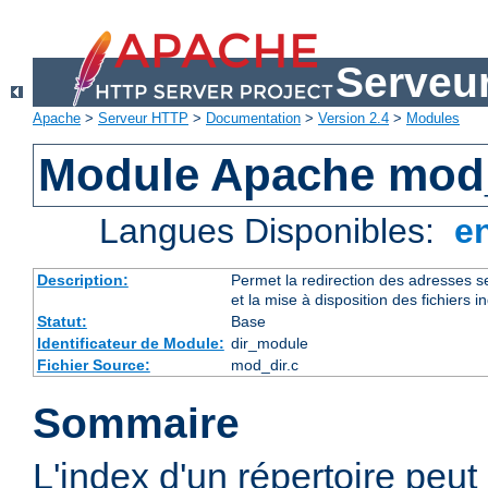
Serveu
Apache
>
Serveur HTTP
>
Documentation
>
Version 2.4
>
Modules
Module Apache mod
Langues Disponibles:
e
Description:
Permet la redirection des adresses se
et la mise à disposition des fichiers i
Statut:
Base
Identificateur de Module:
dir_module
Fichier Source:
mod_dir.c
Sommaire
L'index d'un répertoire peut