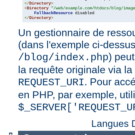
</
Directory
>
<
Directory
"/web/example.com/htdocs/blog/imag
FallbackResource
</
Directory
>
Un gestionnaire de ressou
(dans l'exemple ci-dessu
) peu
/blog/index.php
la requête originale via l
. Pour accé
REQUEST_URI
en PHP, par exemple, util
$_SERVER['REQUEST_U
Langues D