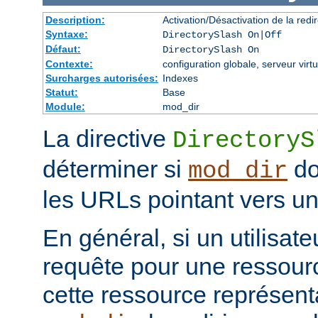
Description:
Activation/Désactivation de la redir
Syntaxe:
DirectorySlash On|Off
Défaut:
DirectorySlash On
Contexte:
configuration globale, serveur virtu
Surcharges autorisées:
Indexes
Statut:
Base
Module:
mod_dir
La directive
DirectoryS
déterminer si
do
mod_dir
les URLs pointant vers un 
En général, si un utilisat
requête pour une ressourc
cette ressource représenta