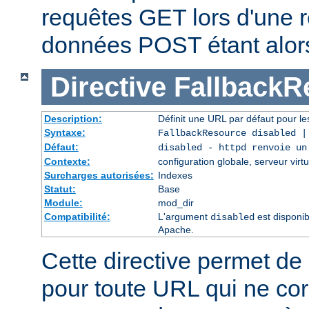
requêtes GET lors d'une re
données POST étant alor
Directive
FallbackR
Description:
Définit une URL par défaut pour les
Syntaxe:
FallbackResource disabled 
Défaut:
disabled - httpd renvoie un
Contexte:
configuration globale, serveur virtu
Surcharges autorisées:
Indexes
Statut:
Base
Module:
mod_dir
Compatibilité:
L'argument
est disponib
disabled
Apache.
Cette directive permet de 
pour toute URL qui ne co