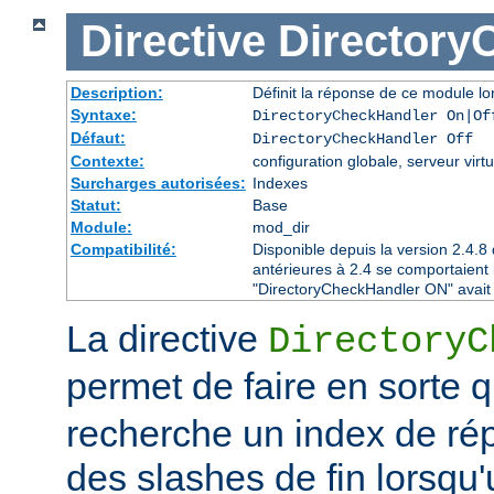
Directive
Directory
Description:
Définit la réponse de ce module lor
Syntaxe:
DirectoryCheckHandler On|Of
Défaut:
DirectoryCheckHandler Off
Contexte:
configuration globale, serveur virtu
Surcharges autorisées:
Indexes
Statut:
Base
Module:
mod_dir
Compatibilité:
Disponible depuis la version 2.4.
antérieures à 2.4 se comportaient
"DirectoryCheckHandler ON" avait é
La directive
DirectoryC
permet de faire en sorte 
recherche un index de rép
des slashes de fin lorsqu'