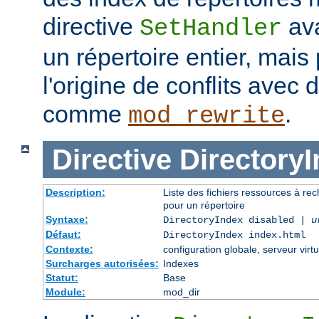
directive
ava
SetHandler
un répertoire entier, mais
l'origine de conflits avec
comme
.
mod_rewrite
Directive
Directory
Description:
Liste des fichiers ressources à re
pour un répertoire
Syntaxe:
DirectoryIndex disabled |
u
Défaut:
DirectoryIndex index.html
Contexte:
configuration globale, serveur virtu
Surcharges autorisées:
Indexes
Statut:
Base
Module:
mod_dir