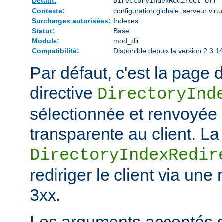
Défaut:
DirectoryIndexRedirect off
Contexte:
configuration globale, serveur virtu
Surcharges autorisées:
Indexes
Statut:
Base
Module:
mod_dir
Compatibilité:
Disponible depuis la version 2.3.1
Par défaut, c'est la page d
directive
DirectoryInd
sélectionnée et renvoyée
transparente au client. La
DirectoryIndexRedir
rediriger le client via une
3xx.
Les arguments acceptés s