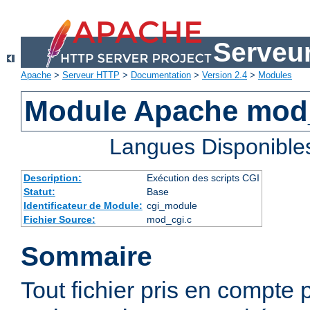
Serveu
Apache
>
Serveur HTTP
>
Documentation
>
Version 2.4
>
Modules
Module Apache mod
Langues Disponible
Description:
Exécution des scripts CGI
Statut:
Base
Identificateur de Module:
cgi_module
Fichier Source:
mod_cgi.c
Sommaire
Tout fichier pris en compte 