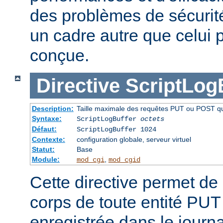
des problèmes de sécurité 
un cadre autre que celui p
conçue.
Directive
ScriptLog
Description:
Taille maximale des requêtes PUT ou POST qui 
Syntaxe:
ScriptLogBuffer
octets
Défaut:
ScriptLogBuffer 1024
Contexte:
configuration globale, serveur virtuel
Statut:
Base
Module:
,
mod_cgi
mod_cgid
Cette directive permet de l
corps de toute entité PU
enregistrée dans le journa