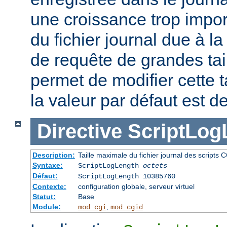
une croissance trop impor
du fichier journal due à l
de requête de grandes tail
permet de modifier cette t
la valeur par défaut est d
Directive
ScriptLog
Description:
Taille maximale du fichier journal des scripts 
Syntaxe:
ScriptLogLength
octets
Défaut:
ScriptLogLength 10385760
Contexte:
configuration globale, serveur virtuel
Statut:
Base
Module:
,
mod_cgi
mod_cgid